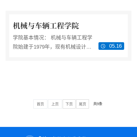
机械与车辆工程学院
学院基本情况： 机械与车辆工程学
05.16
院始建于1979年，现有机械设计制
造及其自动化、材料成型及控制工
程、汽车服务工程、智能制造工
程、车辆工程等5个本科专业，全日
制在校生2403人。 学院拥有一支有
理想信念、有扎实学...
共9条
首页
上页
下页
尾页