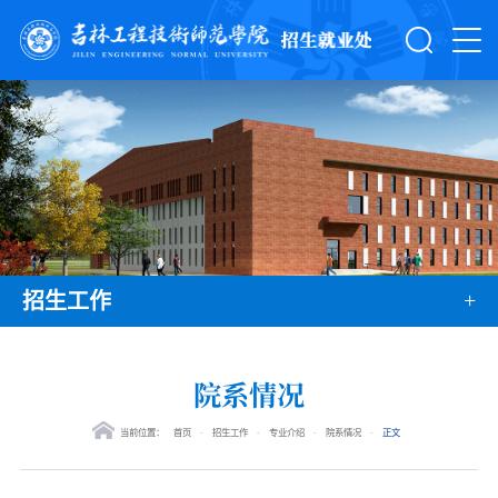
+
招生工作
院系情况
当前位置：
首页
-
招生工作
-
专业介绍
-
院系情况
-
正文